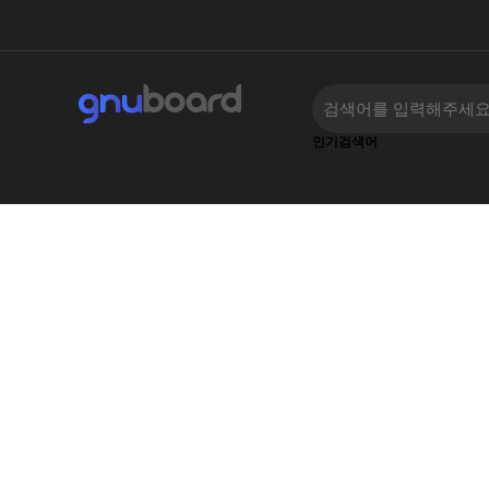
인기검색어
‹
›