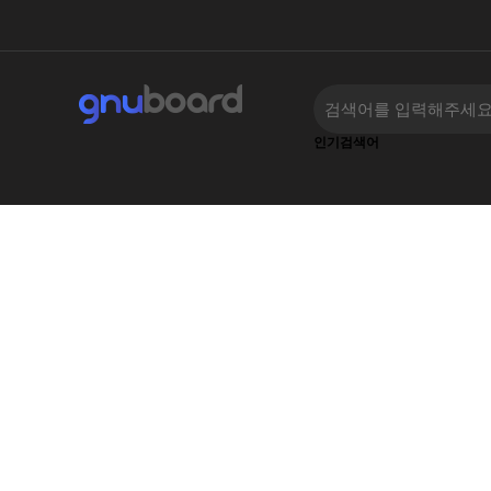
인기검색어
‹
›