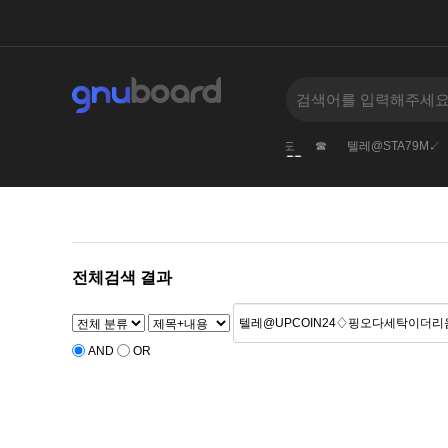
@tetherzon
텔레@STA79M†㉷일본밀항가격충청도
☎
텔레@STA79M↙
‹
›
전체검색 결과
AND
OR