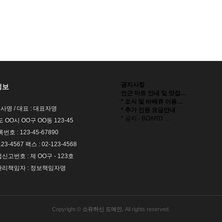
공지사항
정보
인근 마트 안내 및 맛집…
* 조식 및 바베큐 이용…
회사명 / 대표 : 대표자명
* 추가 인원 요금안내
* 공지 - BOARD …
도 OO시 OO구 OO동 123-45
호 : 123-45-67890
123-4567 팩스 : 02-123-4568
고번호 : 제 OO구 - 123호
리책임자 : 정보책임자명
Copyright ©
소유하신 도메인.
All rights reserved.