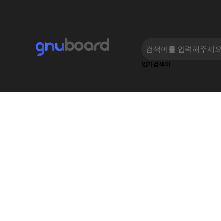
인기검색어
‹
›