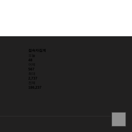
접속자집계
오늘
48
어제
567
최대
2,737
전체
186,237